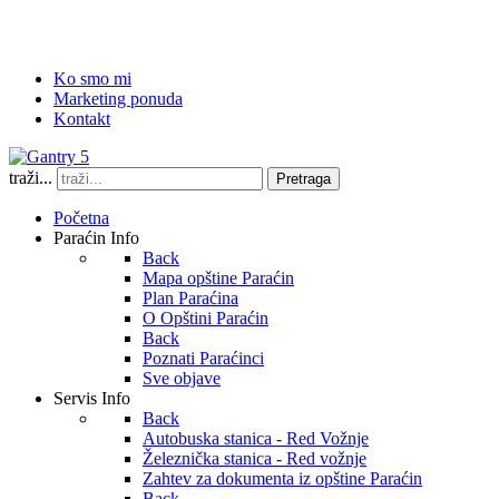
Ko smo mi
Marketing ponuda
Kontakt
traži...
Pretraga
Početna
Paraćin Info
Back
Mapa opštine Paraćin
Plan Paraćina
O Opštini Paraćin
Back
Poznati Paraćinci
Sve objave
Servis Info
Back
Autobuska stanica - Red Vožnje
Železnička stanica - Red vožnje
Zahtev za dokumenta iz opštine Paraćin
Back