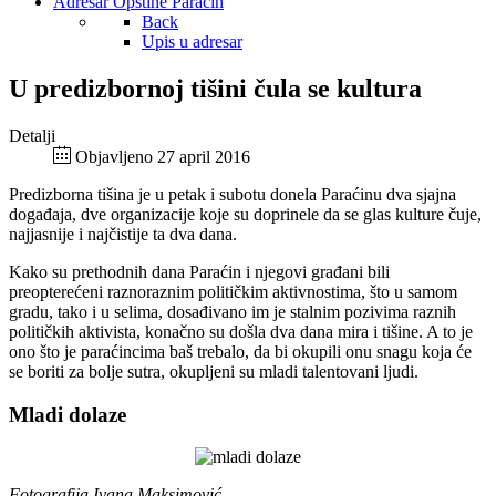
Adresar Opštine Paraćin
Back
Upis u adresar
U predizbornoj tišini čula se kultura
Detalji
Objavljeno 27 april 2016
Predizborna tišina je u petak i subotu donela Paraćinu dva sjajna
događaja, dve organizacije koje su doprinele da se glas kulture čuje,
najjasnije i najčistije ta dva dana.
Kako su prethodnih dana Paraćin i njegovi građani bili
preopterećeni raznoraznim političkim aktivnostima, što u samom
gradu, tako i u selima, dosađivano im je stalnim pozivima raznih
političkih aktivista, konačno su došla dva dana mira i tišine. A to je
ono što je paraćincima baš trebalo, da bi okupili onu snagu koja će
se boriti za bolje sutra, okupljeni su mladi talentovani ljudi.
Mladi dolaze
Fotografija Ivana Maksimović