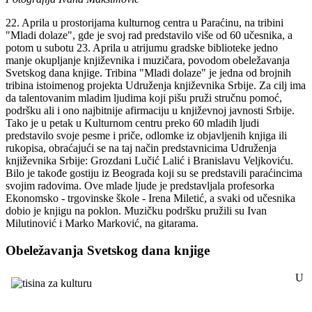
22. Aprila u prostorijama kulturnog centra u Paraćinu, na tribini
"Mladi dolaze", gde je svoj rad predstavilo više od 60 učesnika, a
potom u subotu 23. Aprila u atrijumu gradske biblioteke jedno
manje okupljanje književnika i muzičara, povodom obeležavanja
Svetskog dana knjige. Tribina "Mladi dolaze" je jedna od brojnih
tribina istoimenog projekta Udruženja književnika Srbije. Za cilj ima
da talentovanim mladim ljudima koji pišu pruži stručnu pomoć,
podršku ali i ono najbitnije afirmaciju u književnoj javnosti Srbije.
Tako je u petak u Kulturnom centru preko 60 mladih ljudi
predstavilo svoje pesme i priče, odlomke iz objavljenih knjiga ili
rukopisa, obraćajući se na taj način predstavnicima Udruženja
književnika Srbije: Grozdani Lučić Lalić i Branislavu Veljkoviću.
Bilo je takođe gostiju iz Beograda koji su se predstavili paraćincima
svojim radovima. Ove mlade ljude je predstavljala profesorka
Ekonomsko - trgovinske škole - Irena Miletić, a svaki od učesnika
dobio je knjigu na poklon. Muzičku podršku pružili su Ivan
Milutinović i Marko Marković, na gitarama.
Obeležavanja Svetskog dana knjige
U