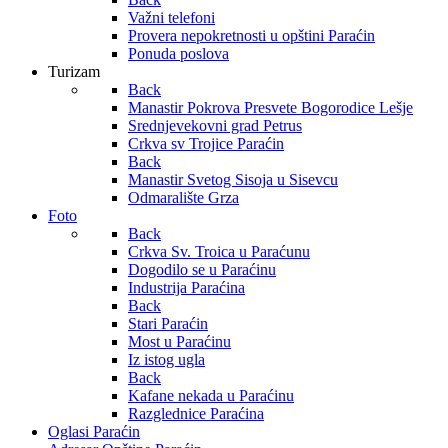
Važni telefoni
Provera nepokretnosti u opštini Paraćin
Ponuda poslova
Turizam
Back
Manastir Pokrova Presvete Bogorodice Lešje
Srednjevekovni grad Petrus
Crkva sv Trojice Paraćin
Back
Manastir Svetog Sisoja u Sisevcu
Odmaralište Grza
Foto
Back
Crkva Sv. Troica u Paraćunu
Dogodilo se u Paraćinu
Industrija Paraćina
Back
Stari Paraćin
Most u Paraćinu
Iz istog ugla
Back
Kafane nekada u Paraćinu
Razglednice Paraćina
Oglasi Paraćin