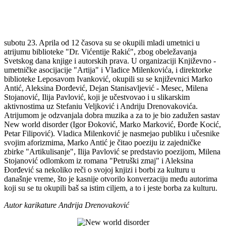
subotu 23. Aprila od 12 časova su se okupili mladi umetnici u
atrijumu biblioteke "Dr. Vićentije Rakić", zbog obeležavanja
Svetskog dana knjige i autorskih prava. U organizaciji Književno -
umetničke asocijacije "Artija" i Vladice Milenkovića, i direktorke
biblioteke Leposavom Ivanković, okupili su se književnici Marko
Antić, Aleksina Đorđević, Dejan Stanisavljević - Mesec, Milena
Stojanović, Ilija Pavlović, koji je učestvovao i u slikarskim
aktivnostima uz Stefaniu Veljković i Andriju Drenovakovića.
Atrijumom je odzvanjala dobra muzika a za to je bio zadužen sastav
New world disorder (Igor Đoković, Marko Marković, Đorđe Kocić,
Petar Filipović). Vladica Milenković je nasmejao publiku i učesnike
svojim aforizmima, Marko Antić je čitao poeziju iz zajedničke
zbirke "Artikulisanje", Ilija Pavlović se predstavio poezijom, Milena
Stojanović odlomkom iz romana "Petruški zmaj" i Aleksina
Đorđević sa nekoliko reči o svojoj knjizi i borbi za kulturu u
današnje vreme, što je kasnije otvorilo konverzaciju među autorima
koji su se tu okupili baš sa istim ciljem, a to i jeste borba za kulturu.
Autor karikature Andrija Drenovaković