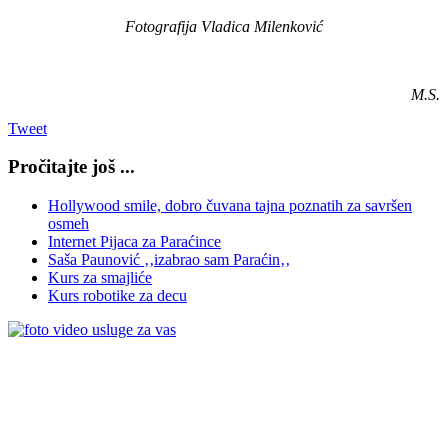
Fotografija Vladica Milenković
M.S.
Tweet
Pročitajte još ...
Hollywood smile, dobro čuvana tajna poznatih za savršen
osmeh
Internet Pijaca za Paraćince
Saša Paunović ‚‚izabrao sam Paraćin‚‚
Kurs za smajliće
Kurs robotike za decu