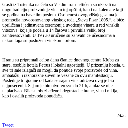
Gosti iz Trstenika na čelu sa Vladimirom Jeftićem su ukazali na
dugu tradiciju proizvodnje vina u toj opštini, kao i na kalemare koji
se godinama bave tim poslom. Osobenost ovogodišnjeg sajma je
promocija novoosnovanog vinskog reda „Steva Pisar 1805.“, a biće
upriličena i jedinstvena ceremonija uvođenja vinara u red vinskih
vitezova, koja je počela u 14 časova i privukla veliki broj
zainteresovanih. U 19 i 30 uručene su zahvalnice učesnicima a
nakon toga su posluženi vinskom tortom.
Hranu su pripremali celog dana članice dnevnog centra Kluba za
stare, osoblje hotela Petrus i lokalni ugostitelji. U prizemlju hotela, u
sve tri sale izlagači su mogli da ponude svoje proizvode od vina,
ambalažu, i raznorazne suvenire vezane za ovu manifestaciju.
Poslednje tri godine od kada se sajam vina održava ovaj je bio
najposećeniji. Sajam je bio otvoren sve do 21 h, a ulaz se nije
naplaćivao. Bile su obezbeđene i degustacije hrane, vina i rakija,
kao i ostalih proizvoda ponuđača.
M.S.
Tweet