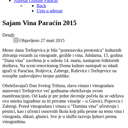
Adresar Opštine Paraćin
Back
Upis u adresar
Sajam Vina Paraćin 2015
Detalji
Objavljeno 27 mart 2015
Mesec dana Trešnjevica je bila "pomoravska prestonica" kulturnih
zbivanja vezanih za vinograde, grožđe i vina. Jubilarna, 15. godina
"Dana vina" završena je u subotu 14. marta, nastupom folklornih
društava. Na sceni renoviranog Doma kulture nastupali su mladi
igrači iz Paraćina, Boljevca, Zabrege, Raševice i Trešnjevice na
sveopšte zadovoljstvo brojne publike.
Obeležavajući Dan Svetog Trifuna, slavu vinara i vinogradara
stanovnici Trešnjevice već godinama obeležavaju ovom
manifestacijom. Od kada je pre jedne decenije počela da se održava
ova smotra izgrađene su tri privatne vinarije – u Glavici, Popovcu i
Zabregi. Pored vinogradara i vinara u “Danima vina” učestvuju i
pesnici, kao i učenici osnovnih škola koji pišu pesme na temu vina i
vinograda, slikari, glumci. Sve je u službi razvoja ljubavi prema
vinogradima.