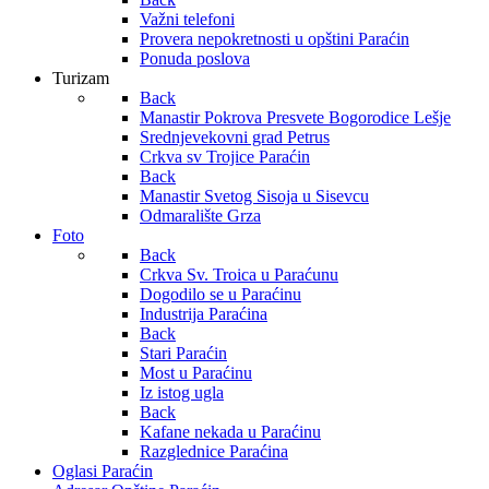
Važni telefoni
Provera nepokretnosti u opštini Paraćin
Ponuda poslova
Turizam
Back
Manastir Pokrova Presvete Bogorodice Lešje
Srednjevekovni grad Petrus
Crkva sv Trojice Paraćin
Back
Manastir Svetog Sisoja u Sisevcu
Odmaralište Grza
Foto
Back
Crkva Sv. Troica u Paraćunu
Dogodilo se u Paraćinu
Industrija Paraćina
Back
Stari Paraćin
Most u Paraćinu
Iz istog ugla
Back
Kafane nekada u Paraćinu
Razglednice Paraćina
Oglasi Paraćin