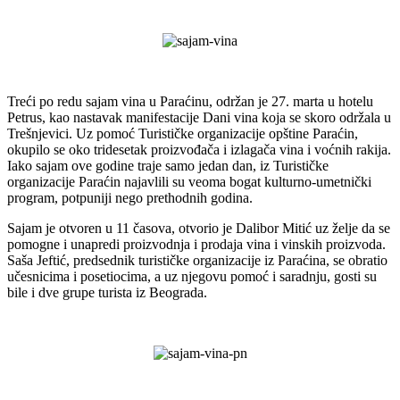
Treći po redu sajam vina u Paraćinu, održan je 27. marta u hotelu
Petrus, kao nastavak manifestacije Dani vina koja se skoro održala u
Trešnjevici. Uz pomoć Turističke organizacije opštine Paraćin,
okupilo se oko tridesetak proizvođača i izlagača vina i voćnih rakija.
Iako sajam ove godine traje samo jedan dan, iz Turističke
organizacije Paraćin najavlili su veoma bogat kulturno-umetnički
program, potpuniji nego prethodnih godina.
Sajam je otvoren u 11 časova, otvorio je Dalibor Mitić uz želje da se
pomogne i unapredi proizvodnja i prodaja vina i vinskih proizvoda.
Saša Jeftić, predsednik turističke organizacije iz Paraćina, se obratio
učesnicima i posetiocima, a uz njegovu pomoć i saradnju, gosti su
bile i dve grupe turista iz Beograda.