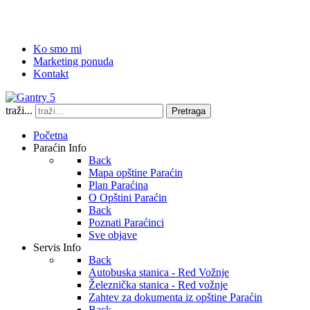
Ko smo mi
Marketing ponuda
Kontakt
traži...
Pretraga
Početna
Paraćin Info
Back
Mapa opštine Paraćin
Plan Paraćina
O Opštini Paraćin
Back
Poznati Paraćinci
Sve objave
Servis Info
Back
Autobuska stanica - Red Vožnje
Železnička stanica - Red vožnje
Zahtev za dokumenta iz opštine Paraćin
Back