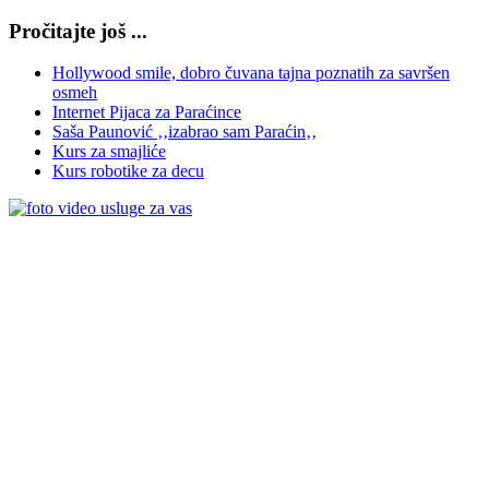
Pročitajte još ...
Hollywood smile, dobro čuvana tajna poznatih za savršen
osmeh
Internet Pijaca za Paraćince
Saša Paunović ‚‚izabrao sam Paraćin‚‚
Kurs za smajliće
Kurs robotike za decu