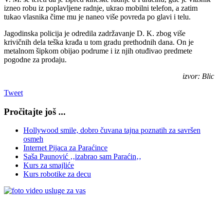
izneo robu iz poplavljene radnje, ukrao mobilni telefon, a zatim
tukao vlasnika čime mu je naneo više povreda po glavi i telu.
Jagodinska policija je odredila zadržavanje D. K. zbog više
krivičnih dela teška krađa u tom gradu prethodnih dana. On je
metalnom šipkom obijao podrume i iz njih otuđivao predmete
pogodne za prodaju.
izvor: Blic
Tweet
Pročitajte još ...
Hollywood smile, dobro čuvana tajna poznatih za savršen
osmeh
Internet Pijaca za Paraćince
Saša Paunović ‚‚izabrao sam Paraćin‚‚
Kurs za smajliće
Kurs robotike za decu