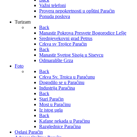
Važni telefoni
Provera nepokretnosti u opštini Paraćin
Ponuda poslova
Turizam
Back
Manastir Pokrova Presvete Bogorodice Lešje
Srednjevekovni grad Petrus
Crkva sv Trojice Paraćin
Back
Manastir Svetog Sisoja u Sisevcu
Odmaralište Grza
Foto
Back
Crkva Sv. Troica u Paraćunu
Dogodilo se u Paraćinu
Industrija Paraćina
Back
Stari Paraćin
Most u Paraćinu
Iz istog ugla
Back
Kafane nekada u Paraćinu
Razglednice Paraćina
Oglasi Paraćin