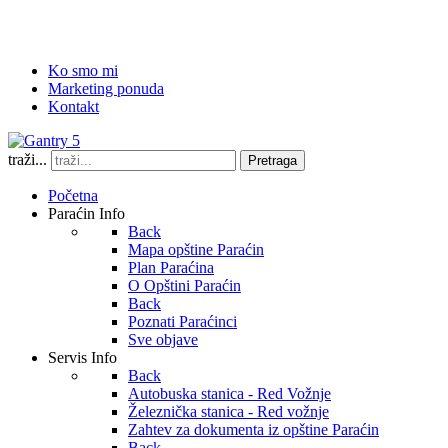
Ko smo mi
Marketing ponuda
Kontakt
traži...
Pretraga
Početna
Paraćin Info
Back
Mapa opštine Paraćin
Plan Paraćina
O Opštini Paraćin
Back
Poznati Paraćinci
Sve objave
Servis Info
Back
Autobuska stanica - Red Vožnje
Železnička stanica - Red vožnje
Zahtev za dokumenta iz opštine Paraćin
Back