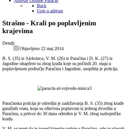
Adresar Opštine Paraćin
Back
Upis u adresar
Strašno - Krali po poplavljenim
krajevima
Detalji
Objavljeno 22 maj 2014
B. S. (35) iz Aleksinca, V. M. (26) iz Paraćina i D. K. (27) iz
Jagodine uhapšeni su zbog krađa koje su počinili 20. maja u
poplavljenom području Paraćina i Jagodine, saopštila je policija.
Paraćinska policija je odredila je zadržavanja B. S. (35) zbog krađe
garažnih vrata, koja su oštećena poplavom iz jednog dvorišta u
Paraćinu, a pritvor do 30 dana određen je V. M. zbog razbojničke
krađa.
V. M. se tereti da je ispred kineske radnje u Paraćinu, gde je vlasnik