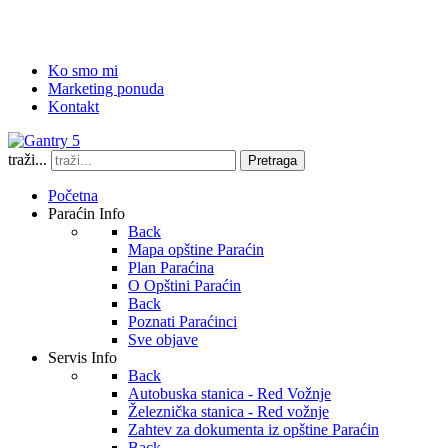
Ko smo mi
Marketing ponuda
Kontakt
traži...
Pretraga
Početna
Paraćin Info
Back
Mapa opštine Paraćin
Plan Paraćina
O Opštini Paraćin
Back
Poznati Paraćinci
Sve objave
Servis Info
Back
Autobuska stanica - Red Vožnje
Železnička stanica - Red vožnje
Zahtev za dokumenta iz opštine Paraćin
Back