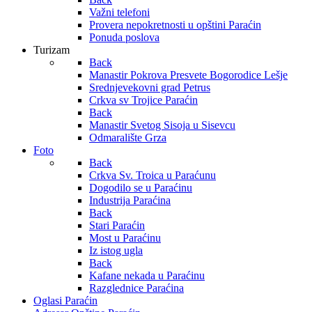
Važni telefoni
Provera nepokretnosti u opštini Paraćin
Ponuda poslova
Turizam
Back
Manastir Pokrova Presvete Bogorodice Lešje
Srednjevekovni grad Petrus
Crkva sv Trojice Paraćin
Back
Manastir Svetog Sisoja u Sisevcu
Odmaralište Grza
Foto
Back
Crkva Sv. Troica u Paraćunu
Dogodilo se u Paraćinu
Industrija Paraćina
Back
Stari Paraćin
Most u Paraćinu
Iz istog ugla
Back
Kafane nekada u Paraćinu
Razglednice Paraćina
Oglasi Paraćin