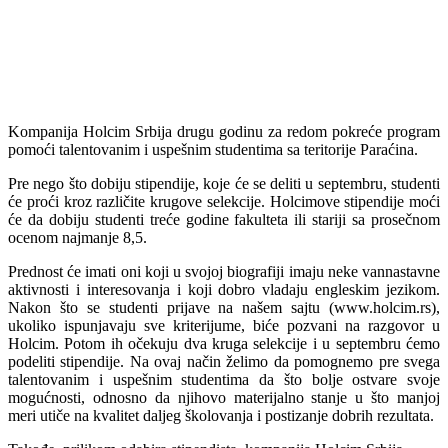
Kompanija Holcim Srbija drugu godinu za redom pokreće program
pomoći talentovanim i uspešnim studentima sa teritorije Paraćina.
Pre nego što dobiju stipendije, koje će se deliti u septembru, studenti
će proći kroz različite krugove selekcije. Holcimove stipendije moći
će da dobiju studenti treće godine fakulteta ili stariji sa prosečnom
ocenom najmanje 8,5.
Prednost će imati oni koji u svojoj biografiji imaju neke vannastavne
aktivnosti i interesovanja i koji dobro vladaju engleskim jezikom.
Nakon što se studenti prijave na našem sajtu (www.holcim.rs),
ukoliko ispunjavaju sve kriterijume, biće pozvani na razgovor u
Holcim. Potom ih očekuju dva kruga selekcije i u septembru ćemo
podeliti stipendije. Na ovaj način želimo da pomognemo pre svega
talentovanim i uspešnim studentima da što bolje ostvare svoje
mogućnosti, odnosno da njihovo materijalno stanje u što manjoj
meri utiče na kvalitet daljeg školovanja i postizanje dobrih rezultata.