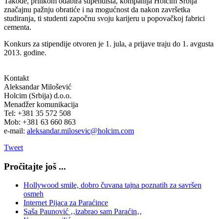
Takođe, prilikom odabira stipendista, kompanija Holcim Srbija
značajnu pažnju obratiće i na mogućnost da nakon završetka
studiranja, ti studenti započnu svoju karijeru u popovačkoj fabrici
cementa.
Konkurs za stipendije otvoren je 1. jula, a prijave traju do 1. avgusta
2013. godine.
Kontakt
Aleksandar Milošević
Holcim (Srbija) d.o.o.
Menadžer komunikacija
Tel: +381 35 572 508
Mob: +381 63 660 863
e-mail:
aleksandar.milosevic@holcim.com
Tweet
Pročitajte još ...
Hollywood smile, dobro čuvana tajna poznatih za savršen
osmeh
Internet Pijaca za Paraćince
Saša Paunović ‚‚izabrao sam Paraćin‚‚