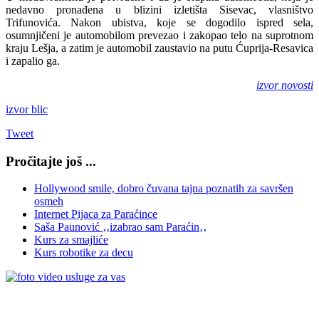
nedavno pronađena u blizini izletišta Sisevac, vlasništvo
Trifunovića. Nakon ubistva, koje se dogodilo ispred sela,
osumnjičeni je automobilom prevezao i zakopao telo na suprotnom
kraju Lešja, a zatim je automobil zaustavio na putu Ćuprija-Resavica
i zapalio ga.
izvor novosti
izvor blic
Tweet
Pročitajte još ...
Hollywood smile, dobro čuvana tajna poznatih za savršen
osmeh
Internet Pijaca za Paraćince
Saša Paunović ‚‚izabrao sam Paraćin‚‚
Kurs za smajliće
Kurs robotike za decu