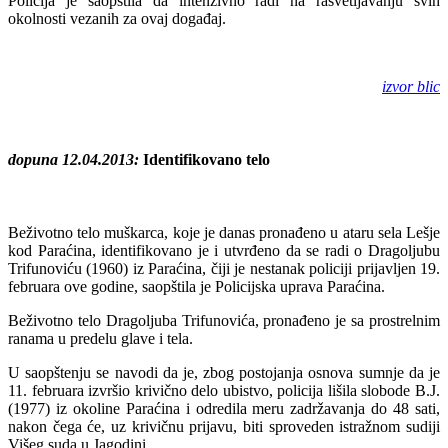
Policija je saopštila da intenzivno radi na rasvetljavanju svih
okolnosti vezanih za ovaj događaj.
izvor blic
dopuna 12.04.2013:
Identifikovano telo
Beživotno telo muškarca, koje je danas pronađeno u ataru sela Lešje
kod Paraćina, identifikovano je i utvrđeno da se radi o Dragoljubu
Trifunoviću (1960) iz Paraćina, čiji je nestanak policiji prijavljen 19.
februara ove godine, saopštila je Policijska uprava Paraćina.
Beživotno telo Dragoljuba Trifunovića, pronađeno je sa prostrelnim
ranama u predelu glave i tela.
U saopštenju se navodi da je, zbog postojanja osnova sumnje da je
11. februara izvršio krivično delo ubistvo, policija lišila slobode B.J.
(1977) iz okoline Paraćina i odredila meru zadržavanja do 48 sati,
nakon čega će, uz krivičnu prijavu, biti sproveden istražnom sudiji
Višeg suda u Jagodini.