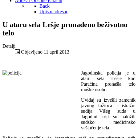
Adresar Opštine Paraćin
Back
Upis u adresar
U ataru sela Lešje pronađeno beživotno
telo
Detalji
Objavljeno 11 april 2013
J
agodinska policija je u
ataru sela Lešje kod
Paraćina pronašla telo
muške osobe.
Uviđaj su izvršili zamenik
javnog tužioca i istražni
sudija Višeg suda u
Jagodini koji su naložili
sudsko medicinsko
veštačenje tela.