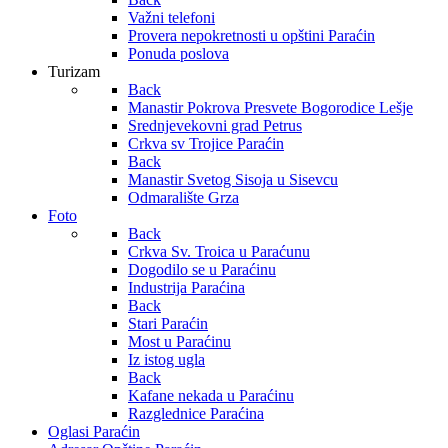
Važni telefoni
Provera nepokretnosti u opštini Paraćin
Ponuda poslova
Turizam
Back
Manastir Pokrova Presvete Bogorodice Lešje
Srednjevekovni grad Petrus
Crkva sv Trojice Paraćin
Back
Manastir Svetog Sisoja u Sisevcu
Odmaralište Grza
Foto
Back
Crkva Sv. Troica u Paraćunu
Dogodilo se u Paraćinu
Industrija Paraćina
Back
Stari Paraćin
Most u Paraćinu
Iz istog ugla
Back
Kafane nekada u Paraćinu
Razglednice Paraćina
Oglasi Paraćin