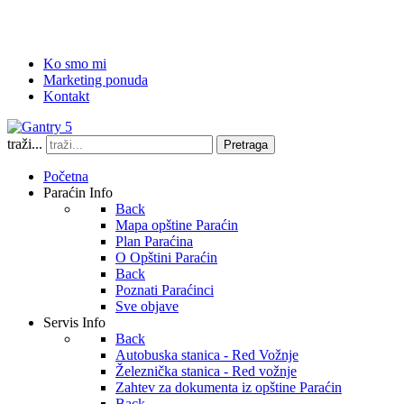
Ko smo mi
Marketing ponuda
Kontakt
traži...
Pretraga
Početna
Paraćin Info
Back
Mapa opštine Paraćin
Plan Paraćina
O Opštini Paraćin
Back
Poznati Paraćinci
Sve objave
Servis Info
Back
Autobuska stanica - Red Vožnje
Železnička stanica - Red vožnje
Zahtev za dokumenta iz opštine Paraćin
Back