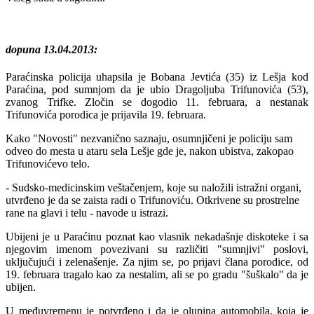
dopuna 13.04.2013:
Paraćinska policija uhapsila je Bobana Jevtića (35) iz Lešja kod
Paraćina, pod sumnjom da je ubio Dragoljuba Trifunovića (53),
zvanog Trifke. Zločin se dogodio 11. februara, a nestanak
Trifunovića porodica je prijavila 19. februara.
Kako "Novosti" nezvanično saznaju, osumnjičeni je policiju sam
odveo do mesta u ataru sela Lešje gde je, nakon ubistva, zakopao
Trifunovićevo telo.
- Sudsko-medicinskim veštačenjem, koje su naložili istražni organi,
utvrđeno je da se zaista radi o Trifunoviću. Otkrivene su prostrelne
rane na glavi i telu - navode u istrazi.
Ubijeni je u Paraćinu poznat kao vlasnik nekadašnje diskoteke i sa
njegovim imenom povezivani su različiti "sumnjivi" poslovi,
uključujući i zelenašenje. Za njim se, po prijavi člana porodice, od
19. februara tragalo kao za nestalim, ali se po gradu "šuškalo" da je
ubijen.
U međuvremenu je potvrđeno i da je olupina automobila, koja je