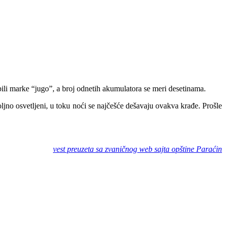
li marke “jugo”, a broj odnetih akumulatora se meri desetinama.
jno osvetljeni, u toku noći se najčešće dešavaju ovakva krađe. Prošle
vest preuzeta sa zvaničnog web sajta opštine Paraćin