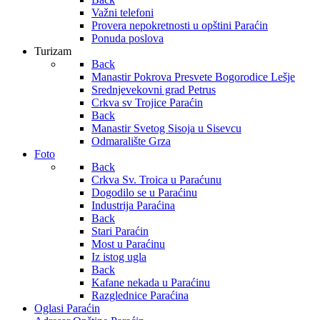
Važni telefoni
Provera nepokretnosti u opštini Paraćin
Ponuda poslova
Turizam
Back
Manastir Pokrova Presvete Bogorodice Lešje
Srednjevekovni grad Petrus
Crkva sv Trojice Paraćin
Back
Manastir Svetog Sisoja u Sisevcu
Odmaralište Grza
Foto
Back
Crkva Sv. Troica u Paraćunu
Dogodilo se u Paraćinu
Industrija Paraćina
Back
Stari Paraćin
Most u Paraćinu
Iz istog ugla
Back
Kafane nekada u Paraćinu
Razglednice Paraćina
Oglasi Paraćin