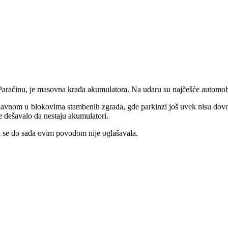
Paraćinu, je masovna krađa akumulatora. Na udaru su najčešće automobi
glavnom u blokovima stambenih zgrada, gde parkinzi još uvek nisu dovol
e dešavalo da nestaju akumulatori.
ja se do sada ovim povodom nije oglašavala.