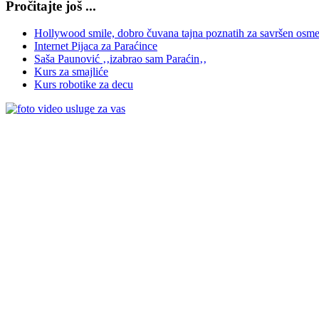
Pročitajte još ...
Hollywood smile, dobro čuvana tajna poznatih za savršen osm
Internet Pijaca za Paraćince
Saša Paunović ‚‚izabrao sam Paraćin‚‚
Kurs za smajliće
Kurs robotike za decu