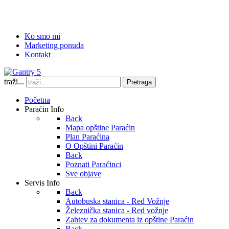
Ko smo mi
Marketing ponuda
Kontakt
traži...
Pretraga
Početna
Paraćin Info
Back
Mapa opštine Paraćin
Plan Paraćina
O Opštini Paraćin
Back
Poznati Paraćinci
Sve objave
Servis Info
Back
Autobuska stanica - Red Vožnje
Železnička stanica - Red vožnje
Zahtev za dokumenta iz opštine Paraćin
Back