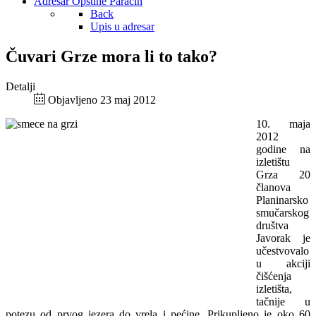
Adresar Opštine Paraćin
Back
Upis u adresar
Čuvari Grze mora li to tako?
Detalji
Objavljeno 23 maj 2012
10. maja
2012
godine na
izletištu
Grza 20
članova
Planinarsko
smučarskog
društva
Javorak je
učestvovalo
u akciji
čišćenja
izletišta,
tačnije u
potezu od prvog jezera do vrela i pećine. Prikupljeno je oko 60