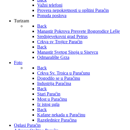
Važni telefoni
Provera nepokretnosti u opštini Paraćin
Ponuda poslova
Turizam
Back
Manastir Pokrova Presvete Bogorodice Lešje
Srednjevekovni grad Petrus
Crkva sv Trojice Paraćin
Back
Manastir Svetog Sisoja u Sisevcu
Odmaralište Grza
Foto
Back
Crkva Sv. Troica u Paraćunu
Dogodilo se u Paraćinu
Industrija Paraćina
Back
Stari Paraćin
Most u Paraćinu
Iz istog ugla
Back
Kafane nekada u Paraćinu
Razglednice Paraćina
Oglasi Paraćin