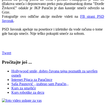
džakova smeća i deponovano preko puta planinarskog doma "Đorđe
Živković" odakle je JKP Paraćin je dan kasnije smeće odvezlo sa
Grze.
Fotografije ovo odlične akcije možete videti na
FB strani PSD
Javorak
.
PSD Javorak apeluje na posetioce i izletnike da vode računa o tome
gde bacaju smeće. Nije teško pokupiti smeće za sobom.
Tweet
Pročitajte još ...
Hollywood smile, dobro čuvana tajna poznatih za savršen
osmeh
Internet Pijaca za Paraćince
Saša Paunović ‚‚izabrao sam Paraćin‚‚
Kurs za smajliće
Kurs robotike za decu