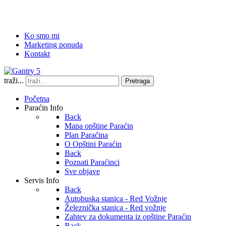
Ko smo mi
Marketing ponuda
Kontakt
traži...
Pretraga
Početna
Paraćin Info
Back
Mapa opštine Paraćin
Plan Paraćina
O Opštini Paraćin
Back
Poznati Paraćinci
Sve objave
Servis Info
Back
Autobuska stanica - Red Vožnje
Železnička stanica - Red vožnje
Zahtev za dokumenta iz opštine Paraćin
Back