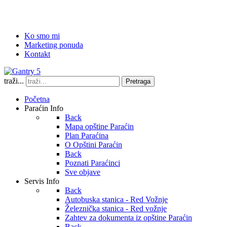
Ko smo mi
Marketing ponuda
Kontakt
traži...
Pretraga
Početna
Paraćin Info
Back
Mapa opštine Paraćin
Plan Paraćina
O Opštini Paraćin
Back
Poznati Paraćinci
Sve objave
Servis Info
Back
Autobuska stanica - Red Vožnje
Železnička stanica - Red vožnje
Zahtev za dokumenta iz opštine Paraćin
Back