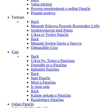
Važni telefoni
Provera nepokretnosti u opštini Paraćin
Ponuda poslova
Turizam
Back
Manastir Pokrova Presvete Bogorodice Lešje
Srednjevekovni grad Petrus
Crkva sv Trojice Paraćin
Back
Manastir Svetog Sisoja u Sisevcu
Odmaralište Grza
Foto
Back
Crkva Sv. Troica u Paraćunu
Dogodilo se u Paraćinu
Industrija Paraćina
Back
Stari Paraćin
Most u Paraćinu
Iz istog ugla
Back
Kafane nekada u Paraćinu
Razglednice Paraćina
Oglasi Paraćin