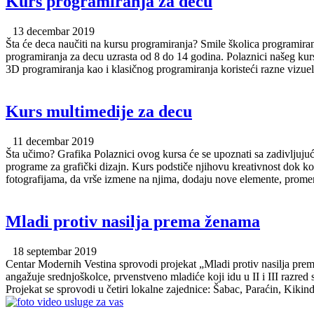
Kurs programiranja za decu
13 decembar 2019
Šta će deca naučiti na kursu programiranja? Smile školica programira
programiranja za decu uzrasta od 8 do 14 godina. Polaznici našeg kur
3D programiranja kao i klasičnog programiranja koristeći razne vizue
Kurs multimedije za decu
11 decembar 2019
Šta učimo? Grafika Polaznici ovog kursa će se upoznati sa zadivljuju
programe za grafički dizajn. Kurs podstiče njihovu kreativnost dok kor
fotografijama, da vrše izmene na njima, dodaju nove elemente, promene 
Mladi protiv nasilja prema ženama
18 septembar 2019
Centar Modernih Vestina sprovodi projekat „Mladi protiv nasilja prem
angažuje srednjoškolce, prvenstveno mladiće koji idu u II i III razred
Projekat se sprovodi u četiri lokalne zajednice: Šabac, Paraćin, Kikind