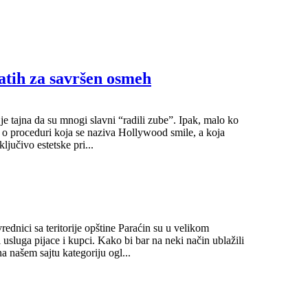
atih za savršen osmeh
e tajna da su mnogi slavni “radili zube”. Ipak, malo ko
e o proceduri koja se naziva Hollywood smile, a koja
jučivo estetske pri...
ednici sa teritorije opštine Paraćin su u velikom
 usluga pijace i kupci. Kako bi bar na neki način ublažili
 našem sajtu kategoriju ogl...