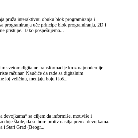
nja pruža interaktivnu obuku blok programiranja i
sa programiranja uče principe blok programiranja, 2D i
lne pristupe. Tako pospešujemo...
ćim svetom digitalne transformacije kroz najmodernije
iste računar. Naučiće da rade sa digitalnim
joj veličinu, menjaju boju i još...
a devojkama“ sa ciljem da informiše, motiviše i
 srednje škole, da se bore protiv nasilja prema devojkama.
a i Stari Grad (Beogr...