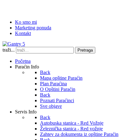
Ko smo mi
Marketing ponuda
Kontakt
traži...
Pretraga
Početna
Paraćin Info
Back
Mapa opštine Paraćin
Plan Paraćina
O Opštini Paraćin
Back
Poznati Paraćinci
Sve objave
Servis Info
Back
Autobuska stanica - Red Vožnje
Železnička stanica - Red vožnje
Zahtev za dokumenta iz opštine Paraćin
Back