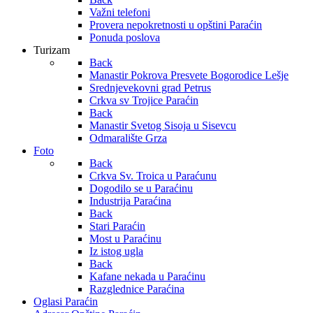
Važni telefoni
Provera nepokretnosti u opštini Paraćin
Ponuda poslova
Turizam
Back
Manastir Pokrova Presvete Bogorodice Lešje
Srednjevekovni grad Petrus
Crkva sv Trojice Paraćin
Back
Manastir Svetog Sisoja u Sisevcu
Odmaralište Grza
Foto
Back
Crkva Sv. Troica u Paraćunu
Dogodilo se u Paraćinu
Industrija Paraćina
Back
Stari Paraćin
Most u Paraćinu
Iz istog ugla
Back
Kafane nekada u Paraćinu
Razglednice Paraćina
Oglasi Paraćin