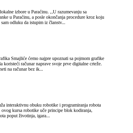
lokalne izbore u Paraćinu. ‚‚U razumevanju sa
anke u Paraćinu, a posle okončanja procedure kroz koju
am odluku da istupim iz članstv...
afika Smajliće ćemo najpre upoznati sa pojmom grafike
a koristeći računar naprave svoje prve digitalne crteže.
ti na računar bez ik...
uža interaktivnu obuku robotike i programiranja robota
 ovog kursa robotike uče principe blok kodiranja,
ta poput životinja, igara...