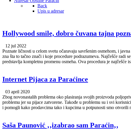
Adresar Opštine Paraćin
Back
Upis u adresar
Hollywood smile, dobro čuvana tajna pozn
12 jul 2022
Poznate ličnosti u celom svetu očaravaju savršenim osmehom, i javna j
zna šta to tačno znači i koje procedure podrazumeva. Najčešće radi s
predstavlja kompletnu promenu osmeha. Ova procedura je najčešće iskl
Internet Pijaca za Paraćince
03 april 2020
Zbog novonastalih problema oko plasiranja svojih proizvoda poljoprivr
problemu jer su pijace zatvorene. Takođe u problemu su i svi korisnici
i pomogli kako prodavcima tako i kupcima u potpunosti smo otvorili na
Saša Paunović ‚‚izabrao sam Paraćin‚‚