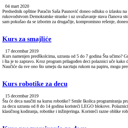
04 mart 2020
Predsednik opštine Paraćin Saša Paunović doneo odluku o izlasku na 
rukovodstvom Demokratske stranke i uz uvažavanje stava članova str
sam pokušao da se izborim za drugačije, kompromisno rešenje, doneo s
Kurs za smajliće
17 decembar 2019
Kurs namenjen predškolcima, uzrasta od 5 do 7 godina Šta učimo? Gr
i šta je to zapravo. Kroz program prilagođen deci polaznici uče kako d
Naučiće da sve ono što umeju da nacrtaju rukom na papiru, mogu prene
Kurs robotike za decu
15 decembar 2019
Šta će deca naučiti na kursu robotike? Smile školica programiranja pr
za decu uzrasta od 8 do 14 godina koristeći LEGO blokove. Polaznici
klasičnog kodiranja, robotike i inžinjeringa. Koristeći razne oblike robo